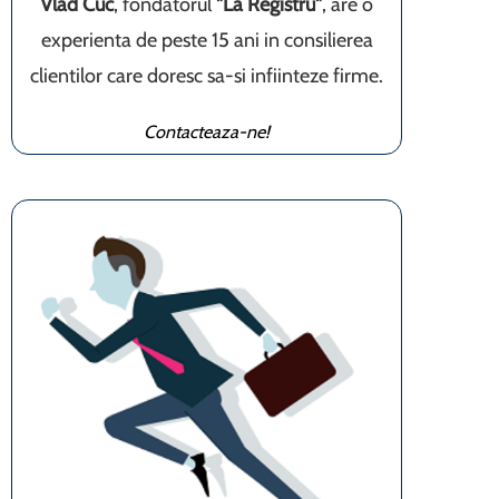
Vlad Cuc
, fondatorul
"La Registru"
, are o
experienta de peste 15 ani in consilierea
clientilor care doresc sa-si infiinteze firme.
Contacteaza-ne!