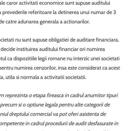
 ale caror activitati economice sunt supuse auditului
ca prevederile referitoare la detinerea unui numar de 3
e catre adunarea generala a actionarilor.
 societati nu sunt supuse obligatiei de auditare financiara,
ecide instituirea auditului financiar ori numirea
ptul ca dispozitiile legii romane nu interzic unei societati
i pentru numirea cenzorilor, insa este considerat ca acest
 utila si normala a activitatii societatii.
ern reprezinta o etapa fireasca in cadrul anumitor tipuri
, precum si o optiune legala pentru alte categorii de
eniul dreptului comercial va pot oferi asistenta de
 competente in cadrul procedurii de audit desfasurate in