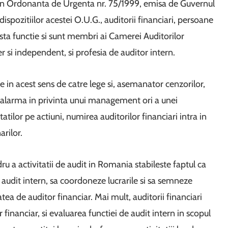
rin Ordonanta de Urgenta nr. 75/1999, emisa de Guvernul
pozitiilor acestei O.U.G., auditorii financiari, persoane
asta functie si sunt membri ai Camerei Auditorilor
r si independent, si profesia de auditor intern.
e in acest sens de catre lege si, asemanator cenzorilor,
 alarma in privinta unui management ori a unei
atilor pe actiuni, numirea auditorilor financiari intra in
rilor.
 a activitatii de audit in Romania stabileste faptul ca
 audit intern, sa coordoneze lucrarile si sa semneze
atea de auditor financiar. Mai mult, auditorii financiari
r financiar, si evaluarea functiei de audit intern in scopul