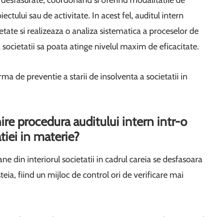
e desfasurate, coordonand si oferind modalitatile de
ctului sau de activitate. In acest fel, auditul intern
etate si realizeaza o analiza sistematica a proceselor de
societatii sa poata atinge nivelul maxim de eficacitate.
rma de preventie a starii de insolventa a societatii in
ire procedura auditului intern intr-o
iei in materie?
ane din interiorul societatii in cadrul careia se desfasoara
teia, fiind un mijloc de control ori de verificare mai