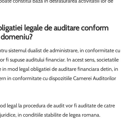
te constitui baza in desfasurarea activitatiii lor de
bligatiei legale de auditare conform
st domeniu?
ntru sistemul dualist de administrare, in conformitate cu
vor fi supuse auditului financiar. In acest sens, societatile
e in mod legal obligatiei de auditare financiara detin, in
ern in conformitate cu dispozitiile Camerei Auditorilor
mod legal la procedura de audit vor fi auditate de catre
uridice, in conditiile stabilite de legea romana.