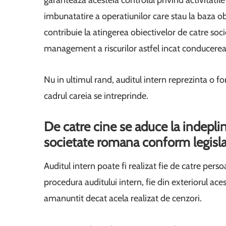
garanteaza acesteia controlul privind activitatil
imbunatatire a operatiunilor care stau la baza obie
contribuie la atingerea obiectivelor de catre soci
management a riscurilor astfel incat conducerea 
Nu in ultimul rand, auditul intern reprezinta o fo
cadrul careia se intreprinde.
De catre cine se aduce la indeplin
societate romana conform legislat
Auditul intern poate fi realizat fie de catre perso
procedura auditului intern, fie din exteriorul aces
amanuntit decat acela realizat de cenzori.