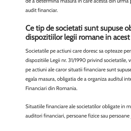
de a determina masura in care acesta din urma poa
audit financiar.
Ce tip de societati sunt supuse o
dispozitiilor legii romane in ace
Societatile pe actiuni care doresc sa opteaze pe
dispozitiile Legii nr. 31/1990 privind societatile, 
pe actiuni ale caror situatii financiare sunt supus
egala masura, obligatia de a organiza auditul int
Financiari din Romania.
Situatiile financiare ale societatilor obligate in 
auditori financiari, persoane fizice sau persoane j