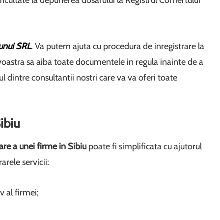
dificultate la depunerea dosarului la Registrul Comertului
 unui SRL
. Va putem ajuta cu procedura de inregistrare la
voastra sa aiba toate documentele in regula inainte de a
ul dintre consultantii nostri care va va oferi toate
Sibiu
are a unei firme in Sibiu
poate fi simplificata cu ajutorul
rele servicii:
v al firmei;