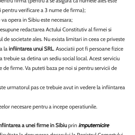
entru firma (pentru a se asigura ca numele ales este
ti pentru verificare a 3 nume de firma);
 va opera in Sibiu este necesara;
esupune redactarea Actului Constitutiv al firmei si
 de societate ales. Nu exista limitari in ceea ce priveste
a la
infiintarea unui SRL
. Asociatii pot fi persoane fizice
trebuie sa detina un sediu social local. Acest serviciu
are de firme. Va puteti baza pe noi si pentru servicii de
e urmatorul pas ce trebuie avut in vedere la infiintarea
izelor necesare pentru a incepe operatiunile.
nfiintarea a unei firme in Sibiu
prin
imputernicire