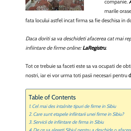
companie.
marile orase
fata locului astfel incat firma sa fie deschisa in d
Daca doriti sa va deschideti afacerea cat mai re
infiintare de firme online:
LaRegistru
.
Tot ce trebuie sa faceti este sa va ocupati de obt
nostri, iar ei vor urma toti pasii necesari pentru
d
Table of Contents
Cel mai des intalnite tipuri de firme in Sibiu
Care sunt etapele infiintarii unei firme in Sibiu?
Servicii de infiintare de firma in Sibiu
De ce sa alegeti Sibiul pentru a deschide o afacer