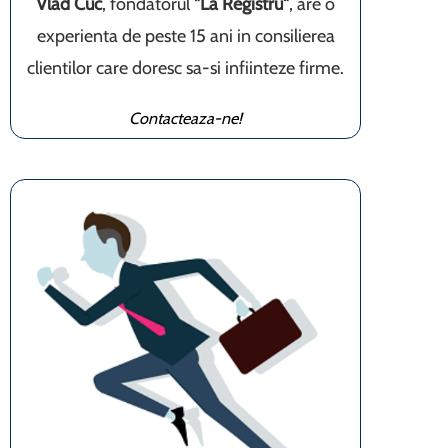
Vlad Cuc
, fondatorul
"La Registru"
, are o
experienta de peste 15 ani in consilierea
clientilor care doresc sa-si infiinteze firme.
Contacteaza-ne!