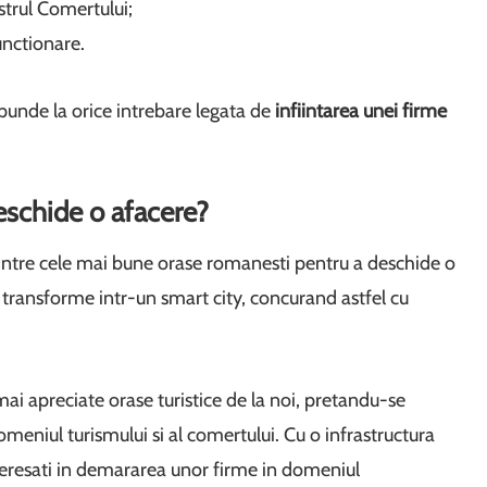
strul Comertului;
unctionare.
punde la orice intrebare legata de
infiintarea unei firme
deschide o afacere?
 dintre cele mai bune orase romanesti pentru a deschide o
e transforme intr-un smart city, concurand astfel cu
mai apreciate orase turistice de la noi, pretandu-se
omeniul turismului si al comertului. Cu o infrastructura
nteresati in demararea unor firme in domeniul