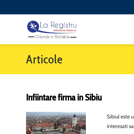
Articole
Infiintare firma in Sibiu
Sibiul este 
interesati s