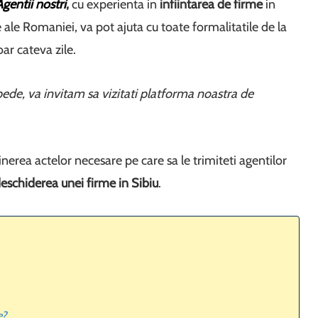
Agentii nostri
,
cu experienta in
infiintarea de firme
in
 ale Romaniei, va pot ajuta cu toate formalitatile de la
oar cateva zile.
pede, va invitam sa vizitati platforma noastra de
inerea actelor necesare pe care sa le trimiteti agentilor
eschiderea unei firme in Sibiu
.
e?