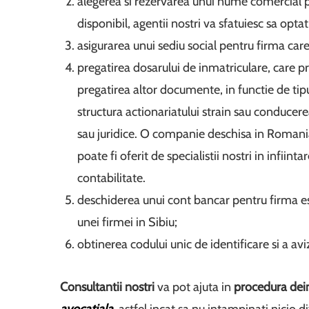
alegerea si rezervarea unui nume comercial p
disponibil, agentii nostri va sfatuiesc sa opta
asigurarea unui sediu social pentru firma care
pregatirea dosarului de inmatriculare, care pr
pregatirea altor documente, in functie de tipul
structura actionariatului strain sau conducere
sau juridice. O companie deschisa in Romania 
poate fi oferit de specialistii nostri in infiint
contabilitate.
deschiderea unui cont bancar pentru firma est
unei firmei in Sibiu;
obtinerea codului unic de identificare si a av
Consultantii nostri
va pot ajuta in
procedura de
i