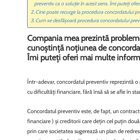
preventiv ca o soluție în acest sens. Îmi puteți of
Cine poate recurge la procedura concordatului 
Cum se desfășoară procedura concordatului pre
Compania mea prezintă probleme f
cunoștință noțiunea de concordat 
Îmi puteți oferi mai multe inform
Într-adevar, concordatul preventiv reprezintă o 
cu dificultăți financiare, fără însă să se afle în st
Concordatul preventiv este, de fapt, un contract î
financiare ) și creditorii care dețin cel puțin do
prin care societatea sugerează un plan de redresar