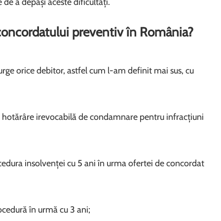
e de a depăși aceste dificultăți.
concordatului preventiv în România?
ge orice debitor, astfel cum l-am definit mai sus, cu
o hotărâre irevocabilă de condamnare pentru infracțiuni
ocedura insolvenței cu 5 ani în urma ofertei de concordat
ocedură în urmă cu 3 ani;