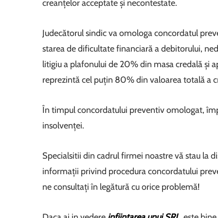
creanțelor acceptate și necontestate.
Judecătorul sindic va omologa concordatul prevent
starea de dificultate financiară a debitorului, n
litigiu a plafonului de 20% din masa credală și 
reprezintă cel puțin 80% din valoarea totală a c
În timpul concordatului preventiv omologat, îm
insolvenței.
Specialsitii din cadrul firmei noastre vă stau la 
informații privind procedura concordatului preven
ne consultați în legătură cu orice problemă!
Daca ai in vedere
infiintarea unui SRL
, este bin