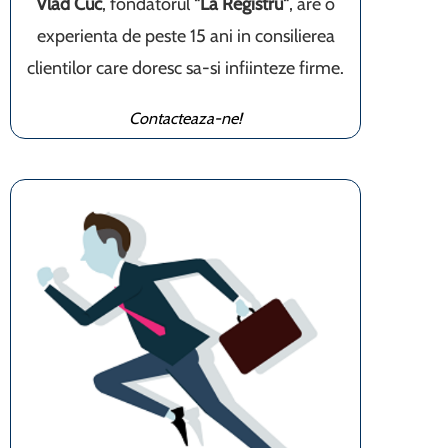
Vlad Cuc
, fondatorul
"La Registru"
, are o
experienta de peste 15 ani in consilierea
clientilor care doresc sa-si infiinteze firme.
Contacteaza-ne!