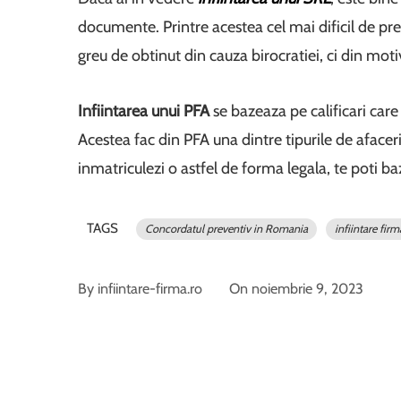
documente. Printre acestea cel mai dificil de preg
greu de obtinut din cauza birocratiei, ci din motiv
Infiintarea unui PFA
se bazeaza pe calificari care
Acestea fac din PFA una dintre tipurile de afacer
inmatriculezi o astfel de forma legala, te poti baz
TAGS
Concordatul preventiv in Romania
infiintare firm
By
infiintare-firma.ro
On
noiembrie 9, 2023