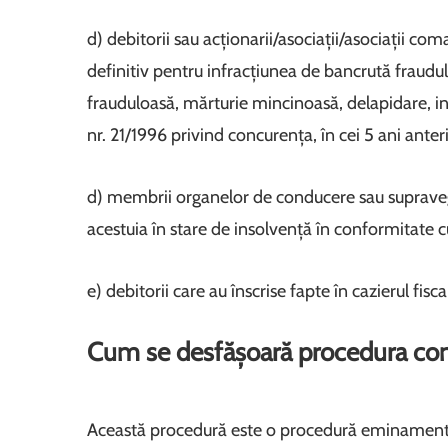
d) debitorii sau acționarii/asociații/asociații c
definitiv pentru infracțiunea de bancrută fraudu
frauduloasă, mărturie mincinoasă, delapidare, inf
nr. 21/1996 privind concurența, în cei 5 ani ante
d) membrii organelor de conducere sau supraveg
acestuia în stare de insolvență în conformitate
e) debitorii care au înscrise fapte în cazierul fisca
Cum se desfășoară procedura con
Această procedură este o procedură eminamente 