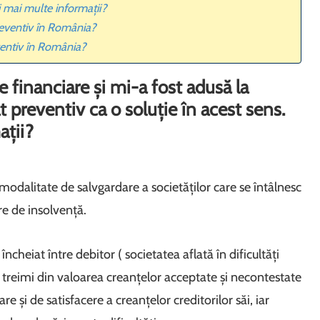
eri mai multe informații?
preventiv în România?
ventiv în România?
inanciare și mi-a fost adusă la
preventiv ca o soluție în acest sens.
ații?
modalitate de salvgardare a societăților care se întâlnesc
are de insolvență.
ncheiat între debitor ( societatea aflată în dificultăți
uă treimi din valoarea creanțelor acceptate și necontestate
e și de satisfacere a creanțelor creditorilor săi, iar