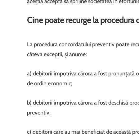
aceștia acceptă să sprijine societatea în eforturil
Cine poate recurge la procedura 
La procedura concordatului preventiv poate recur
câteva excepții, și anume:
a) debitorii împotriva cărora a fost pronunțată 
de ordin economic;
b) debitorii împotriva cărora a fost deschisă pr
preventiv;
c) debitorii care au mai beneficiat de această pr