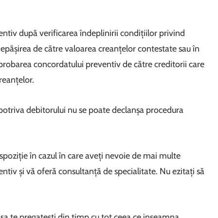
iv după verificarea îndeplinirii condițiilor privind
edepășirea de către valoarea creanțelor contestate sau în
aprobarea concordatului preventiv de către creditorii care
reanțelor.
potriva debitorului nu se poate declanșa procedura
dispoziție în cazul în care aveți nevoie de mai multe
tiv și vă oferă consultanță de specialitate. Nu ezitați să
e sa te pregatesti din timp cu tot ceea ce inseamna