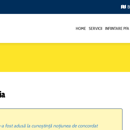
B
HOME
SERVICII
INFIINTARE PFA
ia
a fost adusă la cunoștință noțiunea de concordat