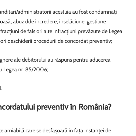
omanditari/administratorii acestuia au fost condamnați
loasă, abuz dde încredere, înselăciune, gestiune
racțiuni de fals ori alte infracțiuni prevăzute de Legea
riori deschiderii procedurii de concordat preventiv;
here ale debitorului au răspuns pentru aducerea
 cu Legea nr. 85/2006;
l.
cordatului preventiv în România?
amiabilă care se desfășoară în fața instanței de