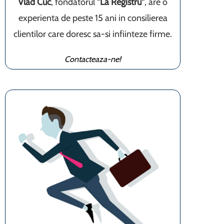
Vlad Cuc
, fondatorul
"La Registru"
, are o
experienta de peste 15 ani in consilierea
clientilor care doresc sa-si infiinteze firme.
Contacteaza-ne!