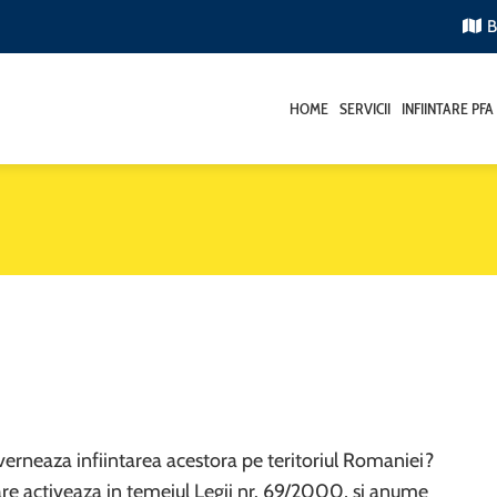
B
HOME
SERVICII
INFIINTARE PFA
uverneaza infiintarea acestora pe teritoriul Romaniei?
care activeaza in temeiul Legii nr. 69/2000, si anume