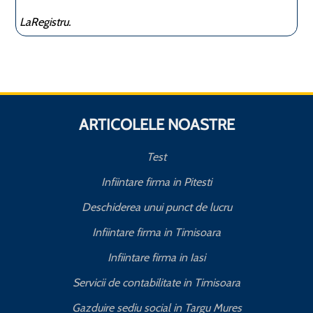
LaRegistru.
ARTICOLELE NOASTRE
Test
Infiintare firma in Pitesti
Deschiderea unui punct de lucru
Infiintare firma in Timisoara
Infiintare firma in Iasi
Servicii de contabilitate in Timisoara
Gazduire sediu social in Targu Mures