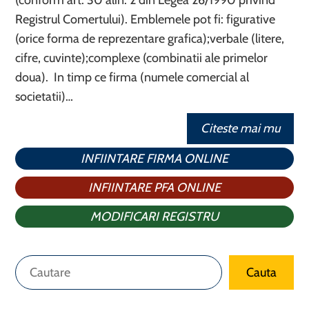
(conform art. 30 alin. 2 din Legea 26/1990 privind
Registrul Comertului). Emblemele pot fi: figurative
(orice forma de reprezentare grafica);verbale (litere,
cifre, cuvinte);complexe (combinatii ale primelor
doua). In timp ce firma (numele comercial al
societatii)…
Citeste mai mu
INFIINTARE FIRMA ONLINE
INFIINTARE PFA ONLINE
MODIFICARI REGISTRU
Caută
Cauta