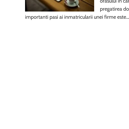
orasului in ca
pregatirea dos
importanti pasi ai inmatricularii unei firme este