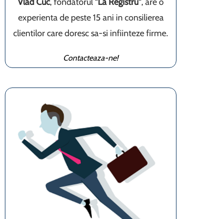
Vlad Cuc
, fondatorul
"La Registru"
, are o
experienta de peste 15 ani in consilierea
clientilor care doresc sa-si infiinteze firme.
Contacteaza-ne!