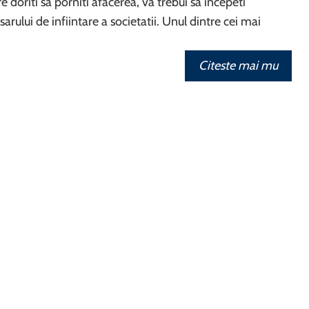
re doriti sa porniti afacerea, va trebui sa incepeti
arului de infiintare a societatii. Unul dintre cei mai
…
Citeste mai mu